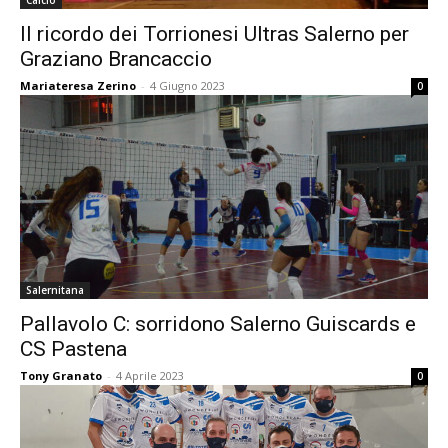
Calcio
Il ricordo dei Torrionesi Ultras Salerno per
Graziano Brancaccio
Mariateresa Zerino
-
4 Giugno 2023
0
Salernitana
Pallavolo C: sorridono Salerno Guiscards e
CS Pastena
Tony Granato
-
4 Aprile 2023
0