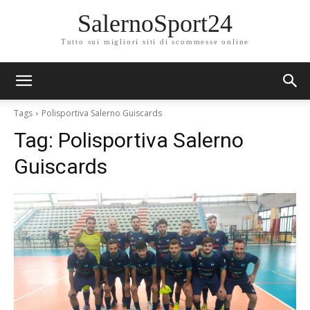
SalernoSport24
Tutto sui migliori siti di scommesse online
Tags
Polisportiva Salerno Guiscards
Tag:
Polisportiva Salerno
Guiscards