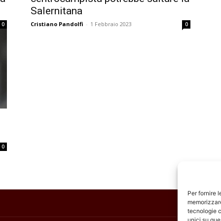
Salernitana
Cristiano Pandolfi
-
1 Febbraio 2023
0
0
0
Per fornire 
memorizzare 
tecnologie c
unici su que