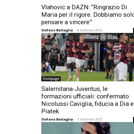
Vlahovic a DAZN: “Ringrazio Di
Maria per il rigore. Dobbiamo sol
pensare a vincere”
Stefano Battaglia
-
8 Febbraio 2023
Frontpage
Salernitana-Juventus, le
formazioni ufficiali: confermato
Nicolussi Caviglia, fiducia a Dia e
Piatek
Stefano Battaglia
-
7 Febbraio 2023