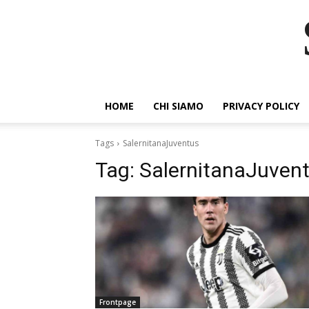
HOME
CHI SIAMO
PRIVACY POLICY
Tags
SalernitanaJuventus
Tag:
SalernitanaJuven
Frontpage