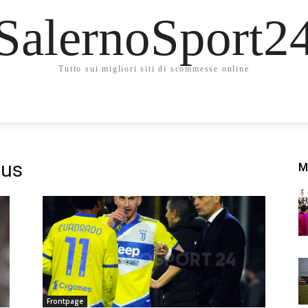
SalernoSport2
Tutto sui migliori siti di scommesse online
tus
M
Frontpage