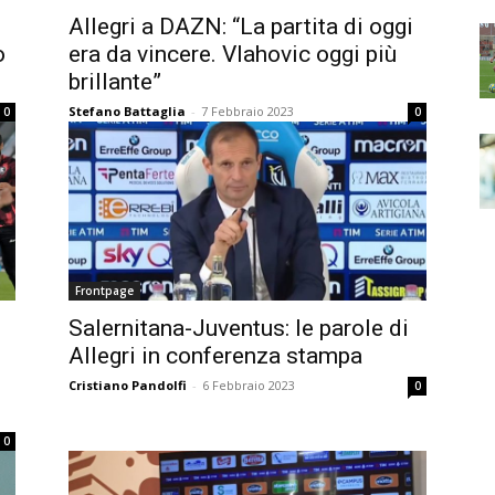
Allegri a DAZN: “La partita di oggi
o
era da vincere. Vlahovic oggi più
brillante”
Stefano Battaglia
-
7 Febbraio 2023
0
0
Frontpage
Salernitana-Juventus: le parole di
Allegri in conferenza stampa
Cristiano Pandolfi
-
6 Febbraio 2023
0
0