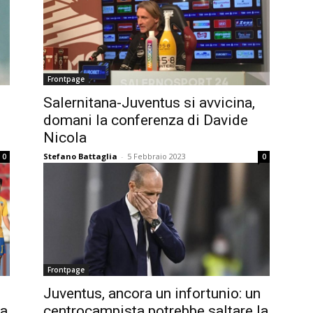
Frontpage
Salernitana-Juventus si avvicina,
domani la conferenza di Davide
Nicola
Stefano Battaglia
-
5 Febbraio 2023
0
0
Frontpage
Juventus, ancora un infortunio: un
ta
centrocampista potrebbe saltare la