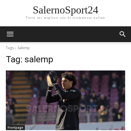
SalernoSport24
Tutto sui migliori siti di scommesse online
Tags
Salemp
Tag:
salemp
Frontpage