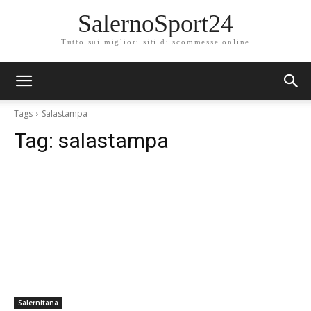
SalernoSport24
Tutto sui migliori siti di scommesse online
Tags
Salastampa
Tag:
salastampa
Salernitana