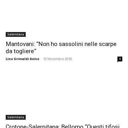
Salernitana
Mantovani: “Non ho sassolini nelle scarpe
da togliere”
Lino Grimaldi Avino
-
10 Novembre 2018
0
Salernitana
Crotone-Salernitana: Bellomo “Questi tifosi