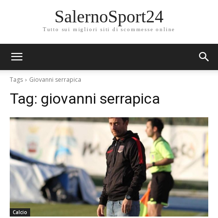
SalernoSport24
Tutto sui migliori siti di scommesse online
Tags
Giovanni serrapica
Tag:
giovanni serrapica
Calcio