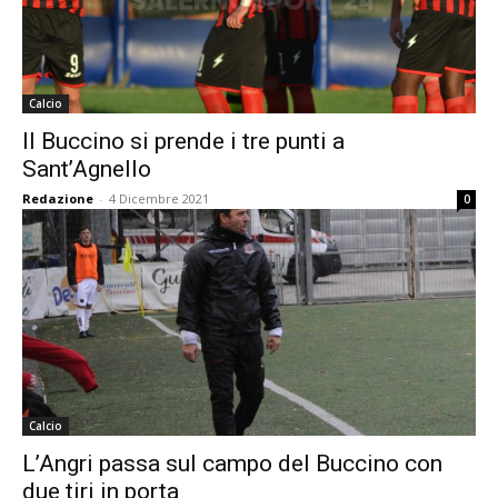
Calcio
Il Buccino si prende i tre punti a
Sant’Agnello
Redazione
-
4 Dicembre 2021
0
Calcio
L’Angri passa sul campo del Buccino con
due tiri in porta