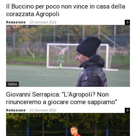
Il Buccino per poco non vince in casa della
corazzata Agropoli
Redazione
-
23 Gennaio 2022
0
Calcio
Giovanni Serrapica: “L’Agropoli? Non
rinunceremo a giocare come sappiamo”
Redazione
-
22 Gennaio 2022
0