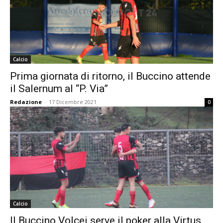
Calcio
Prima giornata di ritorno, il Buccino attende
il Salernum al “P. Via”
Redazione
-
17 Dicembre 2021
0
Calcio
Il Buccino Volcei serve il poker alla Virtus