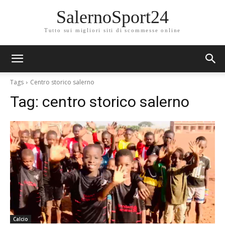
SalernoSport24
Tutto sui migliori siti di scommesse online
Tags
Centro storico salerno
Tag:
centro storico salerno
Calcio