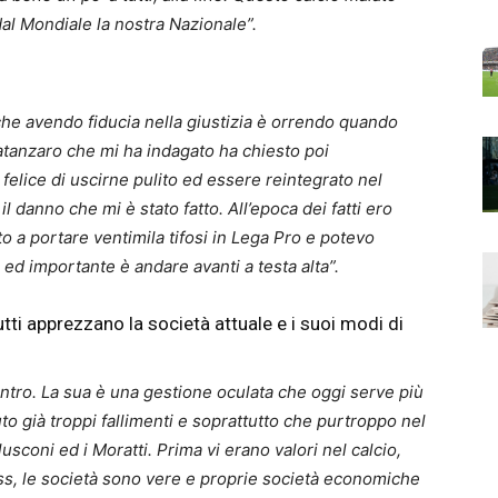
dal Mondiale la nostra Nazionale”.
nche avendo fiducia nella giustizia è orrendo quando
atanzaro che mi ha indagato ha chiesto poi
elice di uscirne pulito ed essere reintegrato nel
danno che mi è stato fatto. All’epoca dei fatti ero
ito a portare ventimila tifosi in Lega Pro e potevo
 ed importante è andare avanti a testa alta”.
utti apprezzano la società attuale e i suoi modi di
 contro. La sua è una gestione oculata che oggi serve più
to già troppi fallimenti e soprattutto che purtroppo nel
lusconi ed i Moratti. Prima vi erano valori nel calcio,
ess, le società sono vere e proprie società economiche