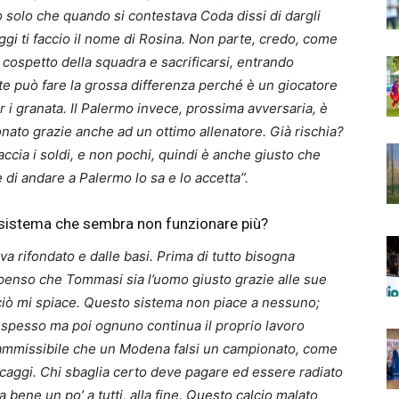
co solo che quando si contestava Coda dissi di dargli
gi ti faccio il nome di Rosina. Non parte, credo, come
 cospetto della squadra e sacrificarsi, entrando
e può fare la grossa differenza perché è un giocatore
er i granata. Il Palermo invece, prossima avversaria, è
nato grazie anche ad un ottimo allenatore. Già rischia?
ccia i soldi, e non pochi, quindi è anche giusto che
e di andare a Palermo lo sa e lo accetta”.
l sistema che sembra non funzionare più?
va rifondato e dalle basi. Prima di tutto bisogna
penso che Tommasi sia l’uomo giusto grazie alle sue
ciò mi spiace. Questo sistema non piace a nessuno;
o spesso ma poi ognuno continua il proprio lavoro
inammissibile che un Modena falsi un campionato, come
escaggi. Chi sbaglia certo deve pagare ed essere radiato
bene un po’ a tutti, alla fine. Questo calcio malato