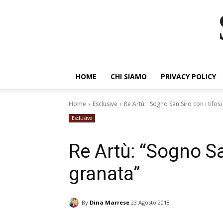
HOME
CHI SIAMO
PRIVACY POLICY
Home
Esclusive
Re Artù: "Sogno San Siro con i tifos
Esclusive
Re Artù: “Sogno Sa
granata”
By
Dina Marrese
23 Agosto 2018