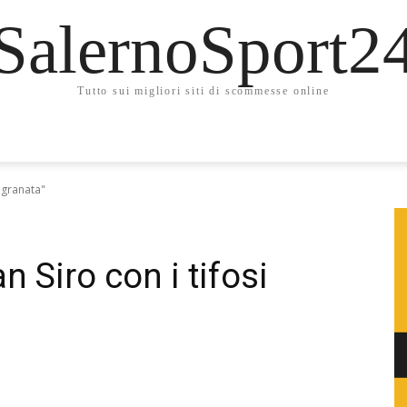
SalernoSport2
Tutto sui migliori siti di scommesse online
i granata"
n Siro con i tifosi