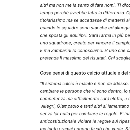
altri ma non me la sento di fare nomi. Ti di
tempo perché avrebbe fatto la differenza. Og
titolarissimo ma se accettasse di mettersi al
quando le squadre sono stanche ed allungat
che sposta gli equilibri. Sarà l’arma in più p
uno squadrone, creato per vincere il campio
E ma Zamparini lo conosciamo. E’ uno che ca
pretenda il massimo dei risultati. Chi scegli
Cosa pensi di questo calcio attuale e de
“Il sistema calcio è malato e non da adesso, 
cambiare le persone che vi sono dentro, io 
competenza ma difficilmente sarà eletto, e 
Allegri, Giampaolo e tanti altri si lamentan
senza far nulla per cambiare le regole. E’ 
anticostituzionale violare le regole sui rip
ma tanto oramai ognuno fa ciò che vuole. Sta 