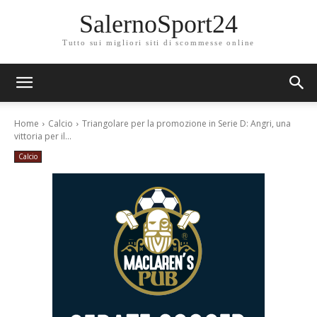
SalernoSport24
Tutto sui migliori siti di scommesse online
Home
Calcio
Triangolare per la promozione in Serie D: Angri, una
vittoria per il...
Calcio