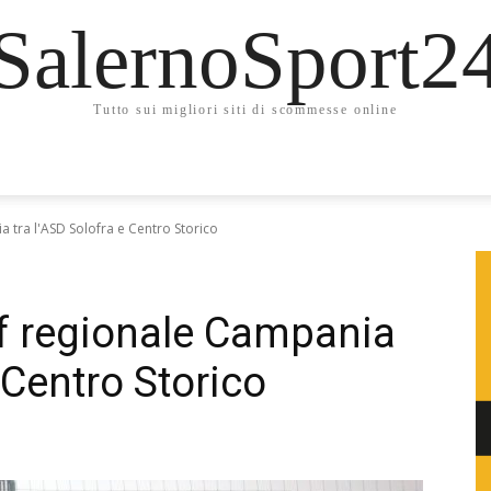
SalernoSport2
Tutto sui migliori siti di scommesse online
a tra l'ASD Solofra e Centro Storico
ff regionale Campania
 Centro Storico