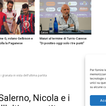
Calcio
one G, volano Gelbison e
Maiuri al termine di Turris-Cavese:
olla la Paganese
“Di positivo oggi solo i tre punti”
Per fornire 
memorizzare 
tecnologie c
unici su que
su alcune ca
Ac