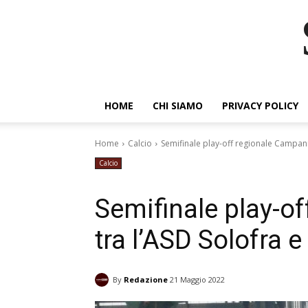
HOME
CHI SIAMO
PRIVACY POLICY
Home
Calcio
Semifinale play-off regionale Campani
Calcio
Semifinale play-o
tra l’ASD Solofra e
By
Redazione
21 Maggio 2022