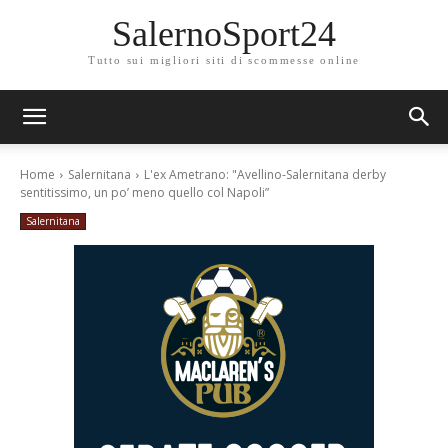
SalernoSport24
Tutto sui migliori siti di scommesse online
Home
Salernitana
L'ex Ametrano: "Avellino-Salernitana derby
sentitissimo, un po’ meno quello col Napoli”
Salernitana