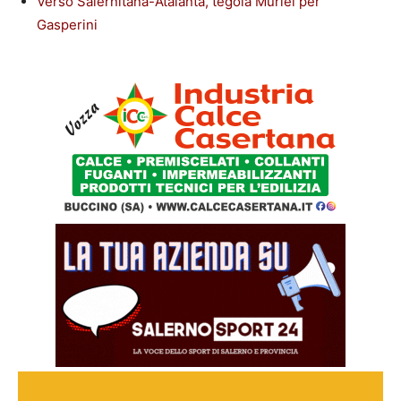
Verso Salernitana-Atalanta, tegola Muriel per
Gasperini