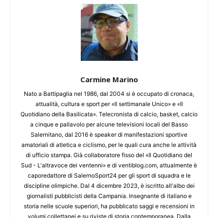
Carmine Marino
Nato a Battipaglia nel 1986, dal 2004 si è occupato di cronaca,
attualità, cultura e sport per «Il settimanale Unico» e «Il
Quotidiano della Basilicata». Telecronista di calcio, basket, calcio
a cinque e pallavolo per alcune televisioni locali del Basso
Salernitano, dal 2016 è speaker di manifestazioni sportive
amatoriali di atletica e ciclismo, per le quali cura anche le attività
di ufficio stampa. Già collaboratore fisso del «Il Quotidiano del
Sud - L'altravoce dei ventenni» e di ventiblog.com, attualmente è
caporedattore di SalernoSport24 per gli sport di squadra e le
discipline olimpiche. Dal 4 dicembre 2023, è iscritto all'albo dei
giornalisti pubblicisti della Campania. Insegnante di italiano e
storia nelle scuole superiori, ha pubblicato saggi e recensioni in
volumi collettanei e su riviste di storia contemporanea. Dalla