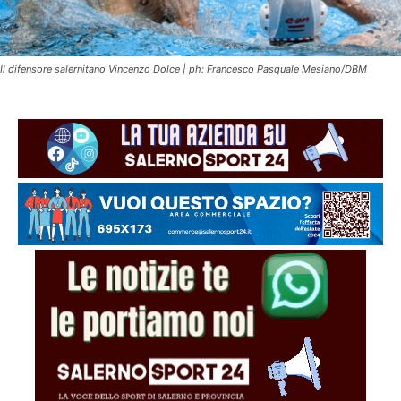
Il difensore salernitano Vincenzo Dolce | ph: Francesco Pasquale Mesiano/DBM