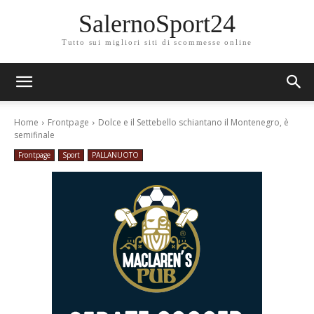
SalernoSport24
Tutto sui migliori siti di scommesse online
Home
Frontpage
Dolce e il Settebello schiantano il Montenegro, è
semifinale
Frontpage
Sport
PALLANUOTO