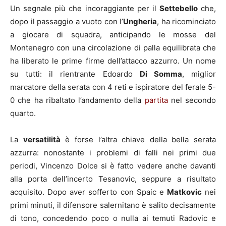
Un segnale più che incoraggiante per il
Settebello
che,
dopo il passaggio a vuoto con l’
Ungheria
, ha ricominciato
a giocare di squadra, anticipando le mosse del
Montenegro con una circolazione di palla equilibrata che
ha liberato le prime firme dell’attacco azzurro. Un nome
su tutti: il rientrante Edoardo
Di Somma
, miglior
marcatore della serata con 4 reti e ispiratore del ferale 5-
0 che ha ribaltato l’andamento della
partita
nel secondo
quarto.
La
versatilità
è forse l’altra chiave della bella serata
azzurra: nonostante i problemi di falli nei primi due
periodi, Vincenzo Dolce si è fatto vedere anche davanti
alla porta dell’incerto Tesanovic, seppure a risultato
acquisito. Dopo aver sofferto con Spaic e
Matkovic
nei
primi minuti, il difensore salernitano è salito decisamente
di tono, concedendo poco o nulla ai temuti Radovic e