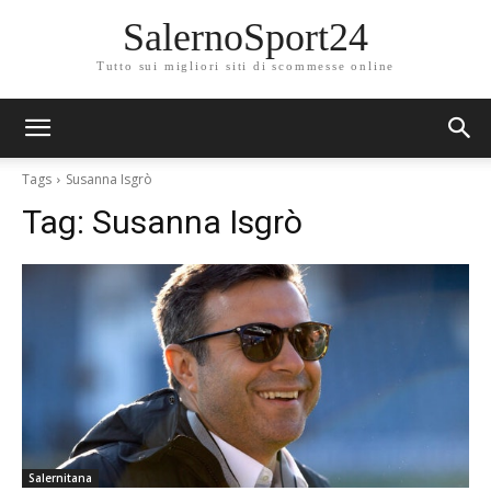
SalernoSport24
Tutto sui migliori siti di scommesse online
Tags
Susanna Isgrò
Tag:
Susanna Isgrò
Salernitana