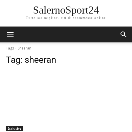
SalernoSport24
Tutto sui migliori siti di scommesse online
Tags
Sheeran
Tag:
sheeran
Esclusive