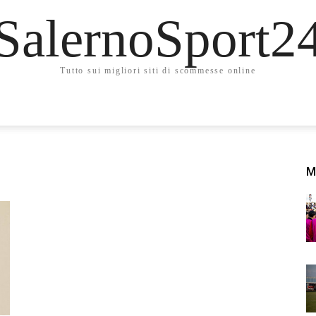
SalernoSport2
Tutto sui migliori siti di scommesse online
M