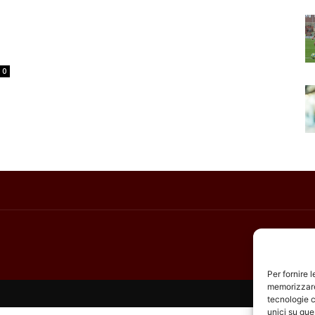
0
Per fornire 
memorizzare 
tecnologie c
unici su que