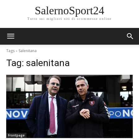
SalernoSport24
Tutto sui migliori siti di scommesse online
Tags
Salenitana
Tag:
salenitana
Frontpage