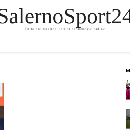
SalernoSport2
Tutto sui migliori siti di scommesse online
M