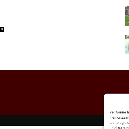
0
Per fornire 
memorizzare 
tecnologie c
unici su que