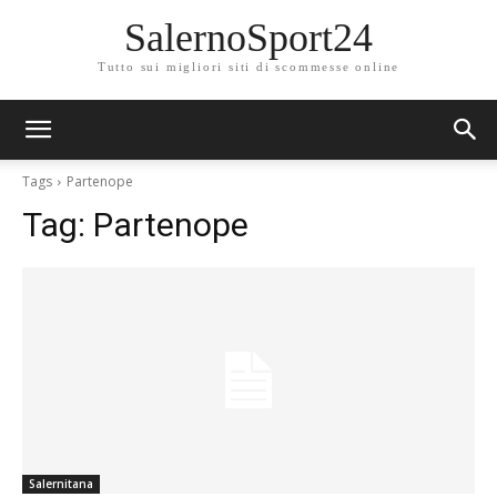
SalernoSport24
Tutto sui migliori siti di scommesse online
Tags
Partenope
Tag:
Partenope
Salernitana