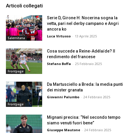
Articoli collegati
Serie D, Girone H: Nocerina sogna la
vetta, pari nel derby campano e Angri
ancora ko
Luca Virtuoso
-
13 Aprile 2025
Salernitana
Cosa succede a Reine-Adélaïde? Il
rendimento del francese
Stefano Boffa
-
25 Febbraio 2025
Frontpage
Da Martusciello a Breda: la media punti
dei mister granata
Giovanni Palumbo
-
24 Febbraio 2025
Frontpage
Mignani precisa: “Nel secondo tempo
siamo venuti fuori bene”
Giuseppe Mautone
-
24 Febbraio 2025