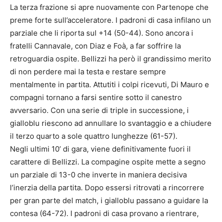
La terza frazione si apre nuovamente con Partenope che
preme forte sull’acceleratore. I padroni di casa infilano un
parziale che li riporta sul +14 (50-44). Sono ancora i
fratelli Cannavale, con Diaz e Foà, a far soffrire la
retroguardia ospite. Bellizzi ha però il grandissimo merito
di non perdere mai la testa e restare sempre
mentalmente in partita. Attutiti i colpi ricevuti, Di Mauro e
compagni tornano a farsi sentire sotto il canestro
avversario. Con una serie di triple in successione, i
gialloblu riescono ad annullare lo svantaggio e a chiudere
il terzo quarto a sole quattro lunghezze (61-57).
Negli ultimi 10’ di gara, viene definitivamente fuori il
carattere di Bellizzi. La compagine ospite mette a segno
un parziale di 13-0 che inverte in maniera decisiva
l’inerzia della partita. Dopo essersi ritrovati a rincorrere
per gran parte del match, i gialloblu passano a guidare la
contesa (64-72). I padroni di casa provano a rientrare,