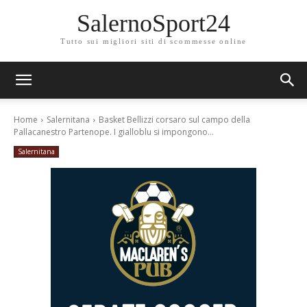
SalernoSport24
Tutto sui migliori siti di scommesse online
Home
Salernitana
Basket Bellizzi corsaro sul campo della
Pallacanestro Partenope. I gialloblu si impongono...
Salernitana