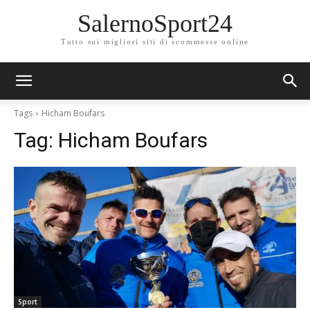
SalernoSport24
Tutto sui migliori siti di scommesse online
Tags
Hicham Boufars
Tag:
Hicham Boufars
Sport