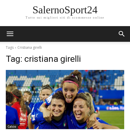
SalernoSport24
Tutto sui migliori siti di scommesse online
Tags
Cristiana girelli
Tag:
cristiana girelli
Calcio