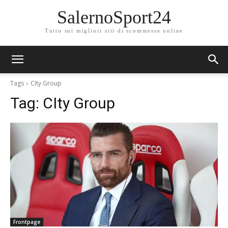
SalernoSport24
Tutto sui migliori siti di scommesse online
Tags
CIty Group
Tag:
CIty Group
Frontpage