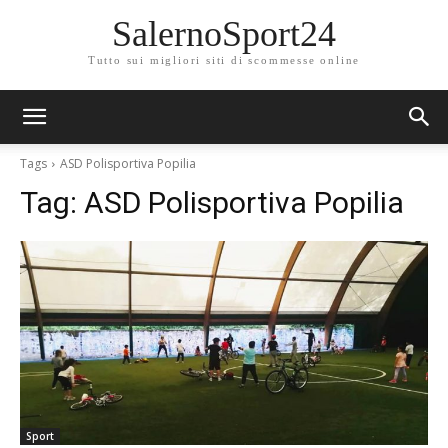
SalernoSport24
Tutto sui migliori siti di scommesse online
Tags
ASD Polisportiva Popilia
Tag:
ASD Polisportiva Popilia
Sport