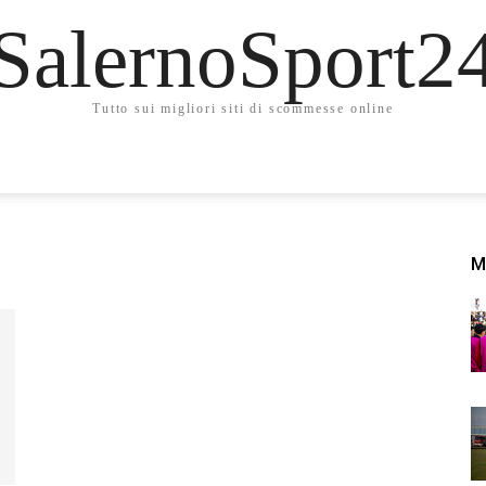
SalernoSport2
Tutto sui migliori siti di scommesse online
M