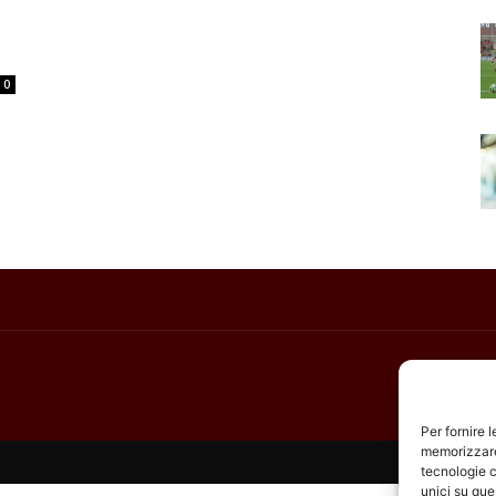
0
Per fornire 
memorizzare 
tecnologie c
unici su que