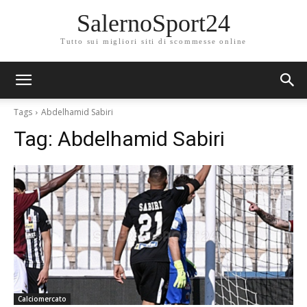
SalernoSport24
Tutto sui migliori siti di scommesse online
Tags
Abdelhamid Sabiri
Tag:
Abdelhamid Sabiri
Calciomercato