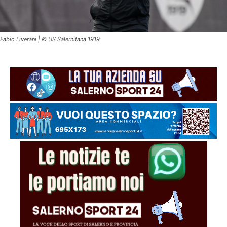
Fabio Liverani | © US Salernitana 1919