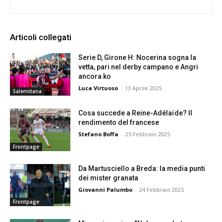
Articoli collegati
Serie D, Girone H: Nocerina sogna la
vetta, pari nel derby campano e Angri
ancora ko
Luca Virtuoso
-
13 Aprile 2025
Salernitana
Cosa succede a Reine-Adélaïde? Il
rendimento del francese
Stefano Boffa
-
25 Febbraio 2025
Frontpage
Da Martusciello a Breda: la media punti
dei mister granata
Giovanni Palumbo
-
24 Febbraio 2025
Frontpage