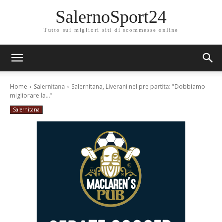
SalernoSport24
Tutto sui migliori siti di scommesse online
Home
Salernitana
Salernitana, Liverani nel pre partita: "Dobbiamo
migliorare la..."
Salernitana