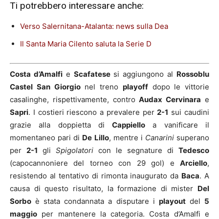
Ti potrebbero interessare anche:
Verso Salernitana-Atalanta: news sulla Dea
Il Santa Maria Cilento saluta la Serie D
Costa d’Amalfi
e
Scafatese
si aggiungono al
Rossoblu
Castel San Giorgio
nel treno
playoff
dopo le vittorie
casalinghe, rispettivamente, contro
Audax Cervinara
e
Sapri
. I costieri riescono a prevalere per
2-1
sui caudini
grazie alla doppietta di
Cappiello
a vanificare il
momentaneo pari di
De Lillo
, mentre i
Canarini
superano
per
2-1
gli
Spigolatori
con le segnature di
Tedesco
(capocannoniere del torneo con 29 gol) e
Arciello
,
resistendo al tentativo di rimonta inaugurato da
Baca
. A
causa di questo risultato, la formazione di mister
Del
Sorbo
è stata condannata a disputare i
playout
del
5
maggio
per mantenere la categoria. Costa d’Amalfi e