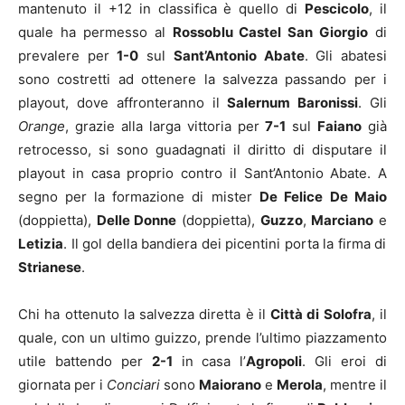
mantenuto il +12 in classifica è quello di
Pescicolo
, il
quale ha permesso al
Rossoblu Castel San Giorgio
di
prevalere per
1-0
sul
Sant’Antonio Abate
. Gli abatesi
sono costretti ad ottenere la salvezza passando per i
playout, dove affronteranno il
Salernum Baronissi
. Gli
Orange
, grazie alla larga vittoria per
7-1
sul
Faiano
già
retrocesso, si sono guadagnati il diritto di disputare il
playout in casa proprio contro il Sant’Antonio Abate. A
segno per la formazione di mister
De Felice
De Maio
(doppietta),
Delle Donne
(doppietta),
Guzzo
,
Marciano
e
Letizia
. Il gol della bandiera dei picentini porta la firma di
Strianese
.
Chi ha ottenuto la salvezza diretta è il
Città di Solofra
, il
quale, con un ultimo guizzo, prende l’ultimo piazzamento
utile battendo per
2-1
in casa l’
Agropoli
. Gli eroi di
giornata per i
Conciari
sono
Maiorano
e
Merola
, mentre il