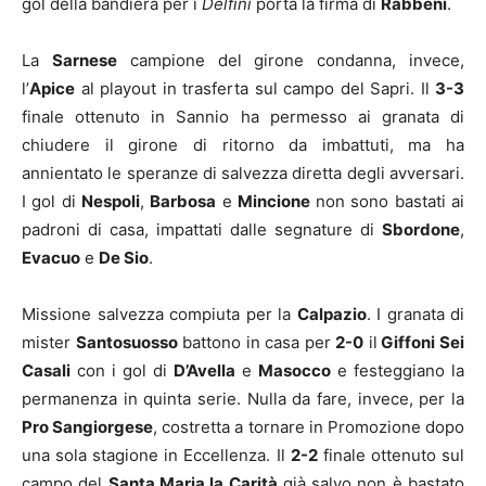
gol della bandiera per i
Delfini
porta la firma di
Rabbeni
.
La
Sarnese
campione del girone condanna, invece,
l’
Apice
al playout in trasferta sul campo del Sapri. Il
3-3
finale ottenuto in Sannio ha permesso ai granata di
chiudere il girone di ritorno da imbattuti, ma ha
annientato le speranze di salvezza diretta degli avversari.
I gol di
Nespoli
,
Barbosa
e
Mincione
non sono bastati ai
padroni di casa, impattati dalle segnature di
Sbordone
,
Evacuo
e
De Sio
.
Missione salvezza compiuta per la
Calpazio
. I granata di
mister
Santosuosso
battono in casa per
2-0
il
Giffoni Sei
Casali
con i gol di
D’Avella
e
Masocco
e festeggiano la
permanenza in quinta serie. Nulla da fare, invece, per la
Pro Sangiorgese
, costretta a tornare in Promozione dopo
una sola stagione in Eccellenza. Il
2-2
finale ottenuto sul
campo del
Santa Maria la Carità
già salvo non è bastato