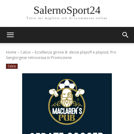
SalernoSport24
Tutto sui migliori siti di scommesse online
Home
Calcio
Eccellenza girone B: decisi playoff e playout. Pro
Sangiorgese retrocessa in Promozione
Calcio