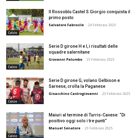
Il Rossoblu Castel S.Giorgio conquista il
primo posto
Salvatore Fabrocile
-
24 Febbraio 2025
Calcio
Serie D girone H e I, i risultati delle
squadre salernitane
Giovanni Palumbo
-
23 Febbraio 2025
Calcio
Serie D girone G, volano Gelbison e
Sarnese, crolla la Paganese
Gioacchino Castrogiovanni
-
23 Febbraio 2025
Calcio
Maiuri al termine di Turris-Cavese: “Di
positivo oggi solo i tre punti”
Manuel Senatore
-
23 Febbraio 2025
Calcio