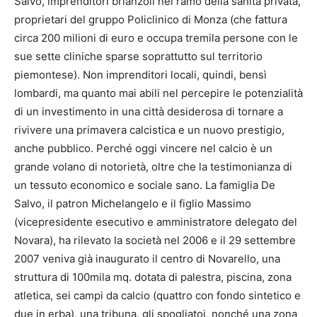
Salvo
, imprenditori brianzoli nel ramo della sanità privata,
proprietari del gruppo Policlinico di Monza (che fattura
circa 200 milioni di euro e occupa tremila persone con le
sue sette cliniche sparse soprattutto sul territorio
piemontese). Non imprenditori locali, quindi, bensì
lombardi, ma quanto mai abili nel percepire le potenzialità
di un investimento in una città desiderosa di tornare a
rivivere una primavera calcistica e un nuovo prestigio,
anche pubblico. Perché oggi vincere nel calcio è un
grande volano di notorietà, oltre che la testimonianza di
un tessuto economico e sociale sano. La famiglia De
Salvo, il patron Michelangelo e il figlio Massimo
(vicepresidente esecutivo e amministratore delegato del
Novara), ha rilevato la società nel 2006 e il 29 settembre
2007 veniva già inaugurato il centro di Novarello, una
struttura di 100mila mq. dotata di palestra, piscina, zona
atletica, sei campi da calcio (quattro con fondo sintetico e
due in erba), una tribuna, gli spogliatoi, nonché una zona