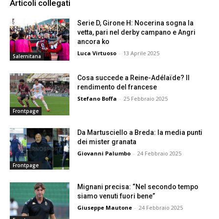
Articoli collegati
Serie D, Girone H: Nocerina sogna la
vetta, pari nel derby campano e Angri
ancora ko
Luca Virtuoso
-
13 Aprile 2025
Salernitana
Cosa succede a Reine-Adélaïde? Il
rendimento del francese
Stefano Boffa
-
25 Febbraio 2025
Frontpage
Da Martusciello a Breda: la media punti
dei mister granata
Giovanni Palumbo
-
24 Febbraio 2025
Frontpage
Mignani precisa: “Nel secondo tempo
siamo venuti fuori bene”
Giuseppe Mautone
-
24 Febbraio 2025