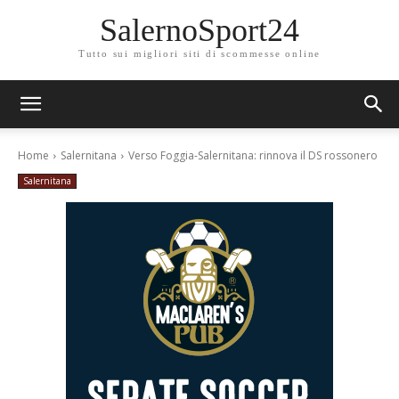
SalernoSport24
Tutto sui migliori siti di scommesse online
Home
Salernitana
Verso Foggia-Salernitana: rinnova il DS rossonero
Salernitana