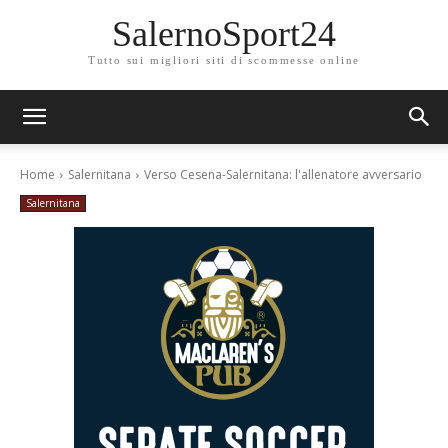
SalernoSport24
Tutto sui migliori siti di scommesse online
Home
Salernitana
Verso Cesena-Salernitana: l'allenatore avversario
Salernitana