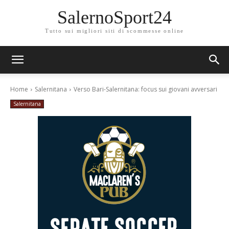
SalernoSport24
Tutto sui migliori siti di scommesse online
Home
Salernitana
Verso Bari-Salernitana: focus sui giovani avversari
Salernitana