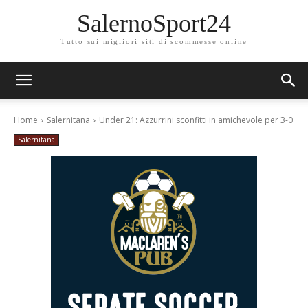
SalernoSport24
Tutto sui migliori siti di scommesse online
Home
Salernitana
Under 21: Azzurrini sconfitti in amichevole per 3-0
Salernitana