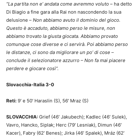
“La partita non e’ andata come avremmo voluto –
ha detto
Di Biagio a fine gara alla Rai non nascondendo la sua
delusione –
Non abbiamo avuto il dominio del gioco.
Questo è accaduto, abbiamo perso le misure, non
abbiamo trovato la giusta giocata. Abbiamo provato
comunque cose diverse e ci servirà. Poi abbiamo perso
le distanze, ci sono da migliorare un po’ di cose –
conclude il selezionatore azzurro – Non fa mai piacere
perdere e giocare così”.
Slovacchia-Italia 3-0
Reti:
9′ e 50′ Haraslin (S), 56′ Mraz (S)
SLOVACCHIA:
Grief (46′ Jakubech); Kadlec (46′ Sulek),
Vavro, Hancko, Siplak; Herc (79′ Lesniak), Dimun (46′
Kacer), Fabry (62′ Benes); Jirka (46′ Spalek), Mráz (62′