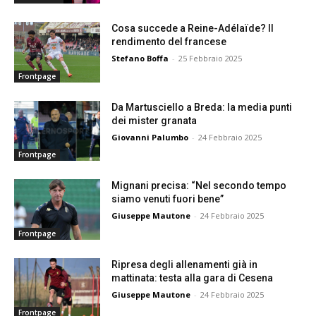
Cosa succede a Reine-Adélaïde? Il
rendimento del francese
Stefano Boffa
-
25 Febbraio 2025
Frontpage
Da Martusciello a Breda: la media punti
dei mister granata
Giovanni Palumbo
-
24 Febbraio 2025
Frontpage
Mignani precisa: “Nel secondo tempo
siamo venuti fuori bene”
Giuseppe Mautone
-
24 Febbraio 2025
Frontpage
Ripresa degli allenamenti già in
mattinata: testa alla gara di Cesena
Giuseppe Mautone
-
24 Febbraio 2025
Frontpage