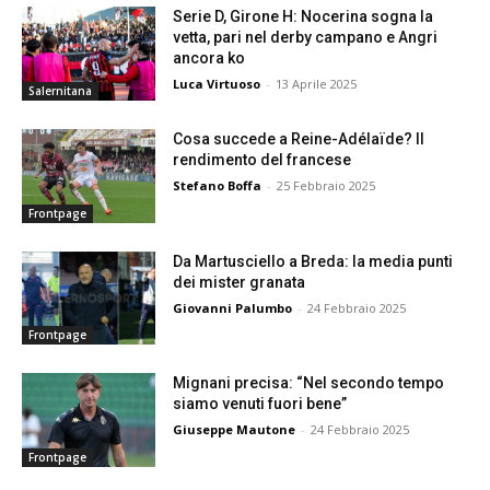
Serie D, Girone H: Nocerina sogna la
vetta, pari nel derby campano e Angri
ancora ko
Luca Virtuoso
-
13 Aprile 2025
Salernitana
Cosa succede a Reine-Adélaïde? Il
rendimento del francese
Stefano Boffa
-
25 Febbraio 2025
Frontpage
Da Martusciello a Breda: la media punti
dei mister granata
Giovanni Palumbo
-
24 Febbraio 2025
Frontpage
Mignani precisa: “Nel secondo tempo
siamo venuti fuori bene”
Giuseppe Mautone
-
24 Febbraio 2025
Frontpage