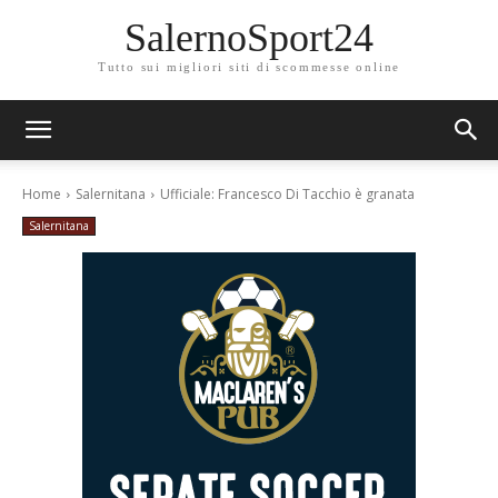
SalernoSport24
Tutto sui migliori siti di scommesse online
Home
Salernitana
Ufficiale: Francesco Di Tacchio è granata
Salernitana