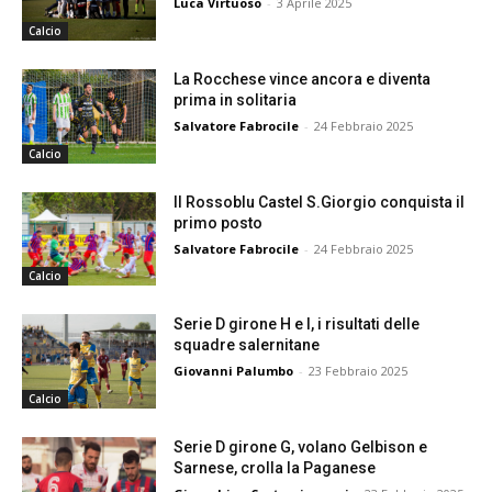
Luca Virtuoso
-
3 Aprile 2025
Calcio
La Rocchese vince ancora e diventa
prima in solitaria
Salvatore Fabrocile
-
24 Febbraio 2025
Calcio
Il Rossoblu Castel S.Giorgio conquista il
primo posto
Salvatore Fabrocile
-
24 Febbraio 2025
Calcio
Serie D girone H e I, i risultati delle
squadre salernitane
Giovanni Palumbo
-
23 Febbraio 2025
Calcio
Serie D girone G, volano Gelbison e
Sarnese, crolla la Paganese