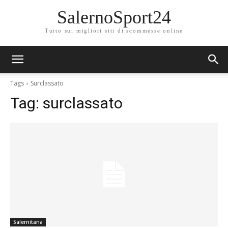
SalernoSport24
Tutto sui migliori siti di scommesse online
Tags
Surclassato
Tag:
surclassato
Salernitana