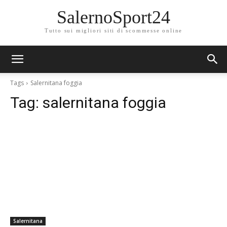
SalernoSport24
Tutto sui migliori siti di scommesse online
Tags
Salernitana foggia
Tag:
salernitana foggia
Salernitana