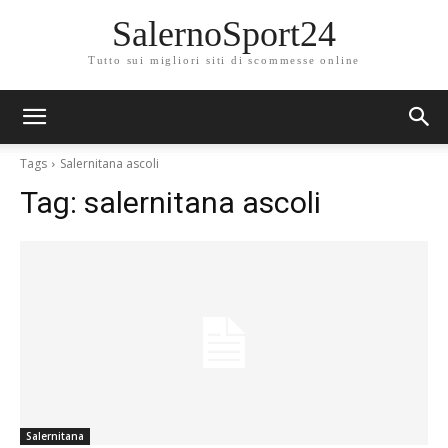
SalernoSport24
Tutto sui migliori siti di scommesse online
Tags
Salernitana ascoli
Tag:
salernitana ascoli
Salernitana