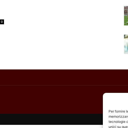
0
Per fornire 
memorizzare 
tecnologie c
unici su que