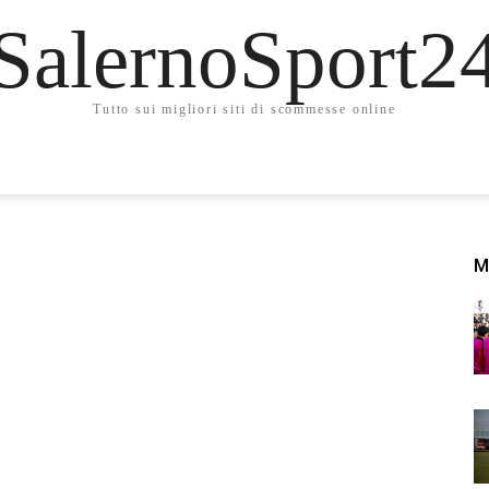
SalernoSport2
Tutto sui migliori siti di scommesse online
M