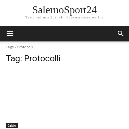
SalernoSport24
Tutto sui migliori siti di scommesse online
Tags
Protocolli
Tag:
Protocolli
Calcio