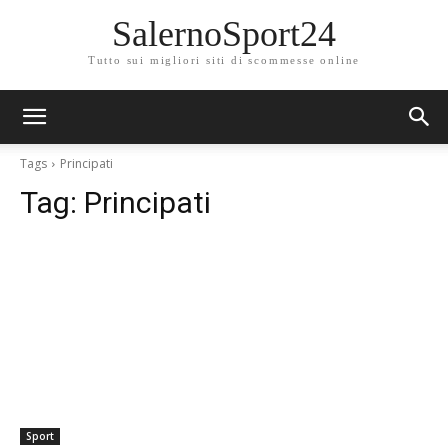
SalernoSport24
Tutto sui migliori siti di scommesse online
Tags
Principati
Tag:
Principati
Sport