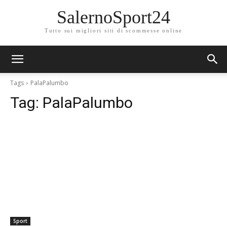
SalernoSport24
Tutto sui migliori siti di scommesse online
Tags
PalaPalumbo
Tag:
PalaPalumbo
Sport