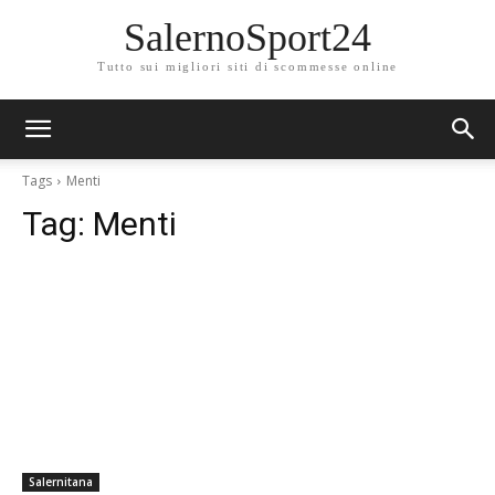
SalernoSport24
Tutto sui migliori siti di scommesse online
Tags
Menti
Tag:
Menti
Salernitana