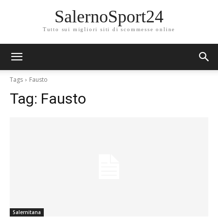
SalernoSport24
Tutto sui migliori siti di scommesse online
Tags
Fausto
Tag:
Fausto
Salernitana