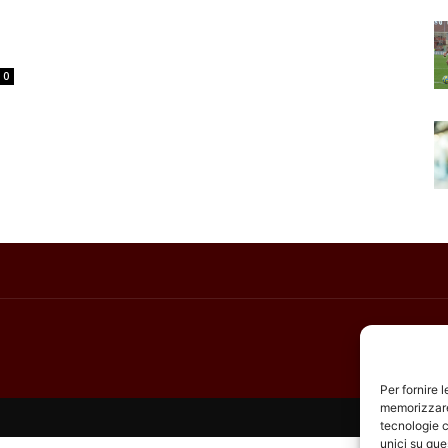
0
Per fornire 
memorizzare 
tecnologie c
unici su que