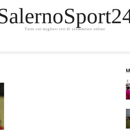
SalernoSport2
Tutto sui migliori siti di scommesse online
M