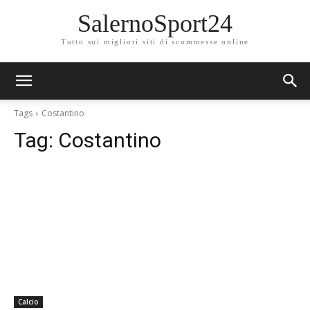
SalernoSport24
Tutto sui migliori siti di scommesse online
Tags
Costantino
Tag:
Costantino
Calcio