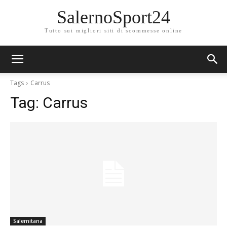
SalernoSport24
Tutto sui migliori siti di scommesse online
Tags
Carrus
Tag:
Carrus
Salernitana