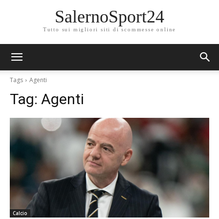
SalernoSport24
Tutto sui migliori siti di scommesse online
Tags
Agenti
Tag:
Agenti
Calcio