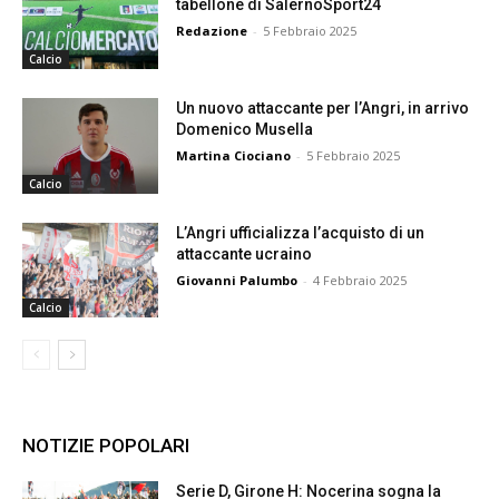
tabellone di SalernoSport24
Redazione
-
5 Febbraio 2025
Calcio
Un nuovo attaccante per l’Angri, in arrivo
Domenico Musella
Martina Ciociano
-
5 Febbraio 2025
Calcio
L’Angri ufficializza l’acquisto di un
attaccante ucraino
Giovanni Palumbo
-
4 Febbraio 2025
Calcio
NOTIZIE POPOLARI
Serie D, Girone H: Nocerina sogna la