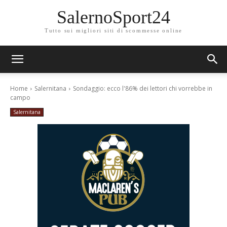
SalernoSport24
Tutto sui migliori siti di scommesse online
Home
Salernitana
Sondaggio: ecco l'86% dei lettori chi vorrebbe in
campo
Salernitana