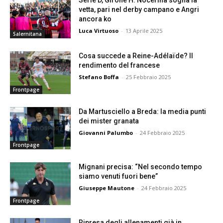
Serie D, Girone H: Nocerina sogna la
vetta, pari nel derby campano e Angri
ancora ko
Luca Virtuoso
-
13 Aprile 2025
Salernitana
Cosa succede a Reine-Adélaïde? Il
rendimento del francese
Stefano Boffa
-
25 Febbraio 2025
Frontpage
Da Martusciello a Breda: la media punti
dei mister granata
Giovanni Palumbo
-
24 Febbraio 2025
Frontpage
Mignani precisa: “Nel secondo tempo
siamo venuti fuori bene”
Giuseppe Mautone
-
24 Febbraio 2025
Frontpage
Ripresa degli allenamenti già in