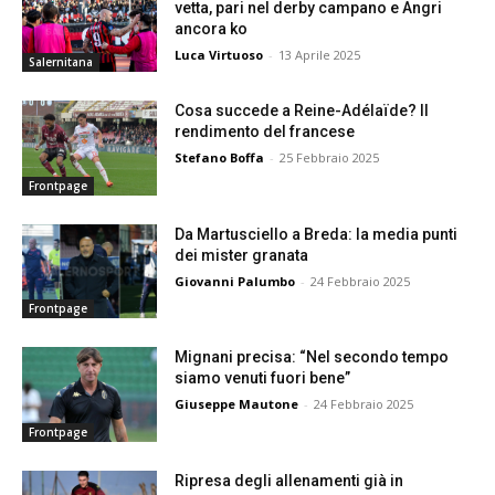
vetta, pari nel derby campano e Angri
ancora ko
Luca Virtuoso
-
13 Aprile 2025
Salernitana
Cosa succede a Reine-Adélaïde? Il
rendimento del francese
Stefano Boffa
-
25 Febbraio 2025
Frontpage
Da Martusciello a Breda: la media punti
dei mister granata
Giovanni Palumbo
-
24 Febbraio 2025
Frontpage
Mignani precisa: “Nel secondo tempo
siamo venuti fuori bene”
Giuseppe Mautone
-
24 Febbraio 2025
Frontpage
Ripresa degli allenamenti già in