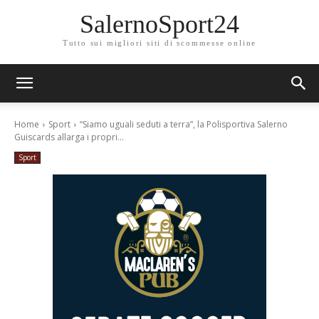
SalernoSport24
Tutto sui migliori siti di scommesse online
Home
Sport
“Siamo uguali seduti a terra”, la Polisportiva Salerno
Guiscards allarga i propri...
Sport